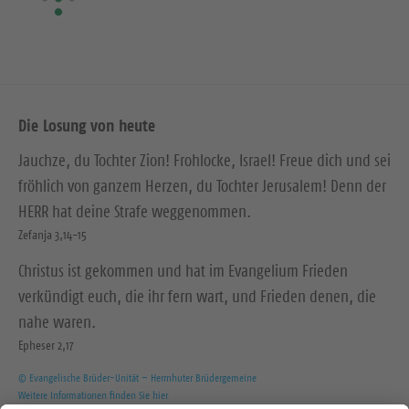
Die Losung von heute
Jauchze, du Tochter Zion! Frohlocke, Israel! Freue dich und sei
fröhlich von ganzem Herzen, du Tochter Jerusalem! Denn der
HERR hat deine Strafe weggenommen.
Zefanja 3,14-15
Christus ist gekommen und hat im Evangelium Frieden
verkündigt euch, die ihr fern wart, und Frieden denen, die
nahe waren.
Epheser 2,17
© Evangelische Brüder-Unität – Herrnhuter Brüdergemeine
Weitere Informationen finden Sie hier