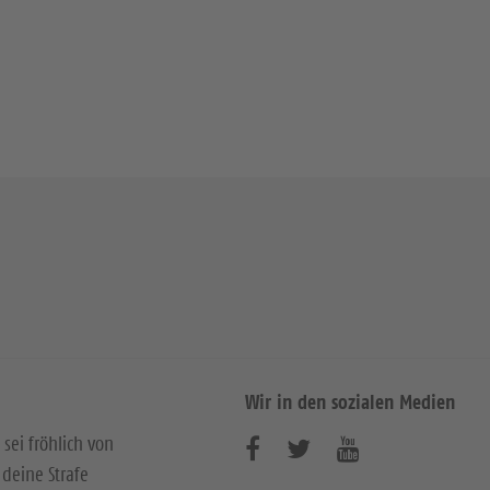
Wir in den sozialen Medien
 sei fröhlich von
B
B
B
deine Strafe