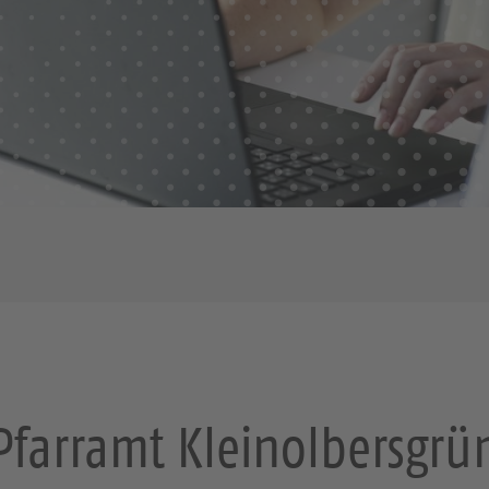
Pfarramt Kleinolbersgrü