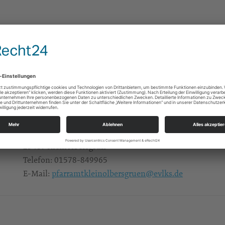
Pfarramt Kleinolbersgrün
Kirchliche Verwaltung und Pfarramt Kleinolbersgrün
An der Kleinen Olbersgrün 27
25487
Kleinolbersgrün
Telefon:
01578-849965
E-Mail:
pfarramtkleinolbersgruen@evlks.de