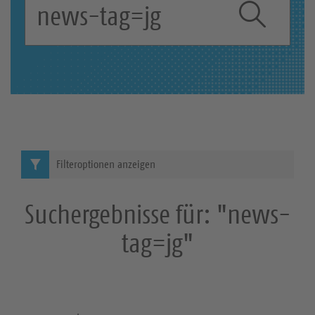
u
c
S
h
b
u
e
c
g
r
h
i
e
f
Filteroptionen anzeigen
f
:
Suchergebnisse für: "news-
tag=jg"