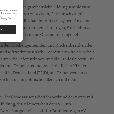
etet Frauen eine ganzheitliche Bildung, um sie zum
sstsein als Frau zu stärken, Gemeinschaft mit
 und ihnen Rückhalt im Alltag zu geben. Angebote
ind u.a. Mitarbeiterinnenschulungen, Fortbildungs-
ubsgemeinschaften und Gesundheitsangebote.
t in den Kirchengemeinden und Kirchenbezirken der
und Mütterkreisen aktiv. Koordiniert wird die Arbeit
 durch die Referentinnen und die Landesleiterin. Die
iert mit Frauen aus anderen christlichen Kirchen,
beit in Deutschland (EFiD), mit Frauenwerken aus
kirche und im politischen Bereich mit dem
ie Kirchliche Frauenarbeit im Verbund der Werke mit
ildung, der Männerarbeit der Ev.-Luth.
Ev. Aktionsgemeinschaft für Familienfragen e.V.