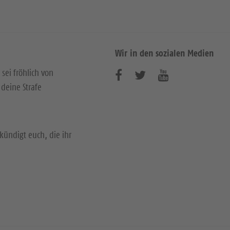
Wir in den sozialen Medien
 sei fröhlich von
B
B
B
deine Strafe
e
e
e
s
s
s
u
u
u
kündigt euch, die ihr
c
c
c
h
h
h
e
e
e
n
n
n