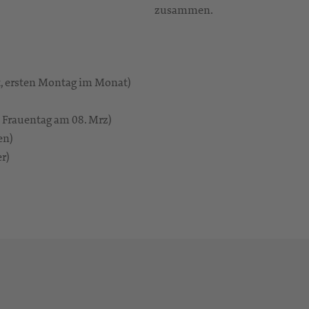
zusammen.
 ersten Montag im Monat)
 Frauentag am 08. Mrz)
en)
r)