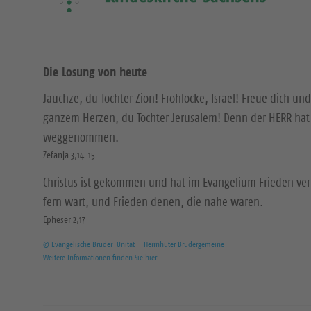
Die Losung von heute
Jauchze, du Tochter Zion! Frohlocke, Israel! Freue dich und
ganzem Herzen, du Tochter Jerusalem! Denn der HERR hat 
weggenommen.
Zefanja 3,14-15
Christus ist gekommen und hat im Evangelium Frieden ver
fern wart, und Frieden denen, die nahe waren.
Epheser 2,17
© Evangelische Brüder-Unität – Herrnhuter Brüdergemeine
Weitere Informationen finden Sie hier