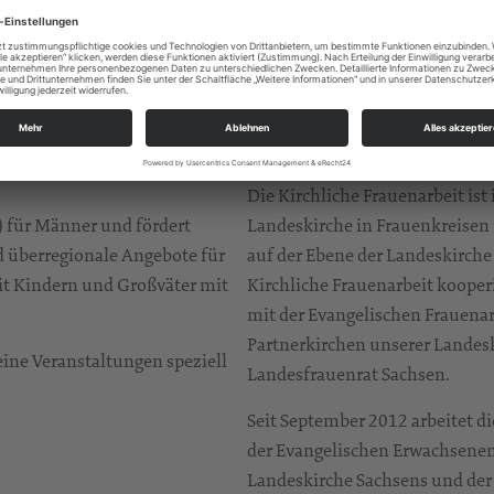
ens hält verschiedene Angebote
Die Kirchliche Frauenarbeit bi
 Begegnung“ lädt sie Männer
Glauben zu ermutigen, ihr Bewu
ischen Fragen zum Leben und
anderen Frauen zu ermöglichen
ung im persönlichen Bereich,
der Kirchlichen Frauenarbeit s
im gesellschaftlichen Leben
und Rüsttage, Seminare, Urla
Die Kirchliche Frauenarbeit is
) für Männer und fördert
Landeskirche in Frauenkreisen 
 überregionale Angebote für
auf der Ebene der Landeskirche
it Kindern und Großväter mit
Kirchliche Frauenarbeit kooper
mit der Evangelischen Frauenar
Partnerkirchen unserer Landes
eine Veranstaltungen speziell
Landesfrauenrat Sachsen.
Seit September 2012 arbeitet d
der Evangelischen Erwachsenenb
Landeskirche Sachsens und der 