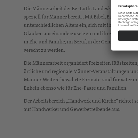
Die Männerarbeit der Ev.-Luth. Landeskirche Sachs
speziell für Männer bereit. „Mit Bibel, Bildung und
unterschiedlichen Alters ein, sich mit ihren spezif
Glauben auseinanderzusetzen und ihrer Verantwort
in Ehe und Familie, im Beruf, in der Gemeinde und 
gerecht zu werden.
Die Männerarbeit organisiert Freizeiten (Rüstzeiten
örtliche und regionale Männer-Veranstaltungen und
Männer. Weitere bewährte Formate sind für Väter m
Enkeln ebenso wie für Ehe-Paare und Familien.
Der Arbeitsbereich „Handwerk und Kirche“ richtet s
auf Handwerker und Gewerbetreibende aus.