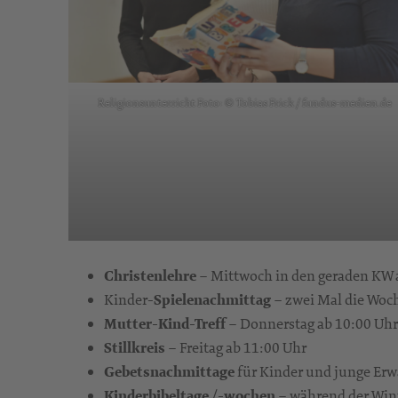
Religionsunterricht Foto: © Tobias Frick / fundus-medien.de
Christenlehre
– Mittwoch in den geraden KW 
Kinder-
Spielenachmittag
– zwei Mal die Woc
Mutter-Kind-Treff
– Donnerstag ab 10:00 Uhr
Stillkreis
– Freitag ab 11:00 Uhr
Gebetsnachmittage
für Kinder und junge Er
Kinderbibeltage
/
-wochen
– während der Win