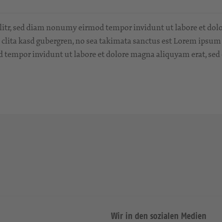
litr, sed diam nonumy eirmod tempor invidunt ut labore et dol
t clita kasd gubergren, no sea takimata sanctus est Lorem ipsum
d tempor invidunt ut labore et dolore magna aliquyam erat, sed
Wir in den sozialen Medien