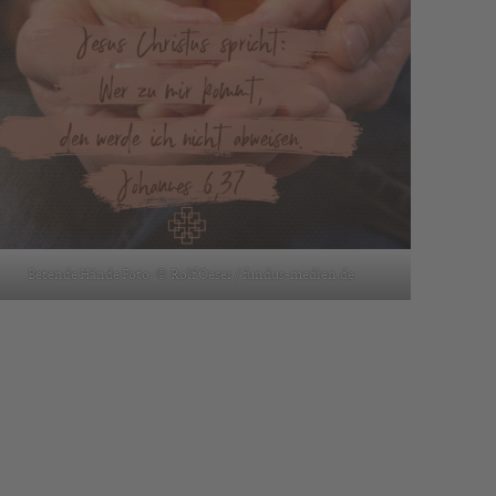
Betende Hände Foto: © Rolf Oeser / fundus-medien.de