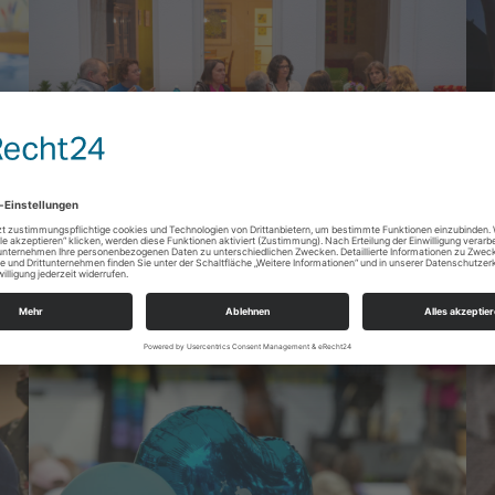
B
Treffen Foto: © Rolf Oeser / fundus-medien.de