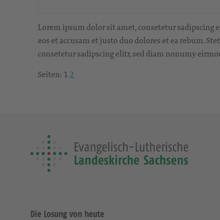
Lorem ipsum dolor sit amet, consetetur sadipscing e
eos et accusam et justo duo dolores et ea rebum. Ste
consetetur sadipscing elitr, sed diam nonumy eirmo
Seiten:
1
2
Die Losung von heute