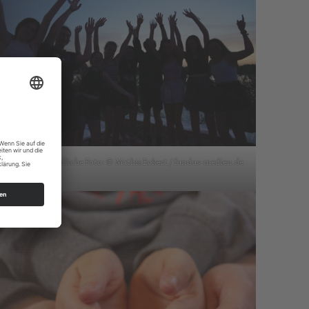
egeisterte Jugendliche Foto: © Mathis Eckert / fundus-medien.de