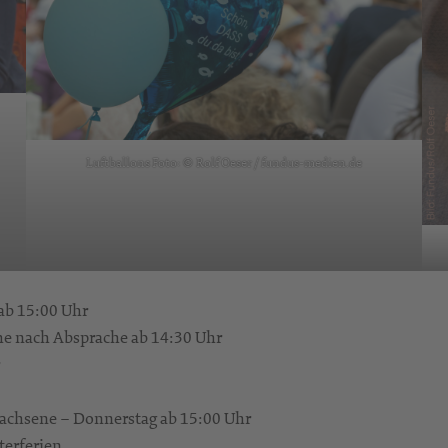
Luftballons Foto: © Rolf Oeser / fundus-medien.de
ab 15:00 Uhr
he nach Absprache ab 14:30 Uhr
wachsene – Donnerstag ab 15:00 Uhr
terferien