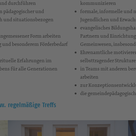
 und durchführen
kommunizieren
n pädagogischer und
formale, informelle und 
ch und situationsbezogen
Jugendlichen und Erwach
evangelisches Bildungsha
angemessener Form arbeiten
Partnern und Einrichtunge
g und besonderem Förderbedarf
Gemeinwesen, insbesonder
Ehrenamtliche motivieren
irituelle Erfahrungen im
selbsttragender Strukture
bens für alle Generationen
in Teams mit anderen be
arbeiten
zur Konzeptionsentwickl
die gemeindepädagogische 
. regelmäßige Treffs