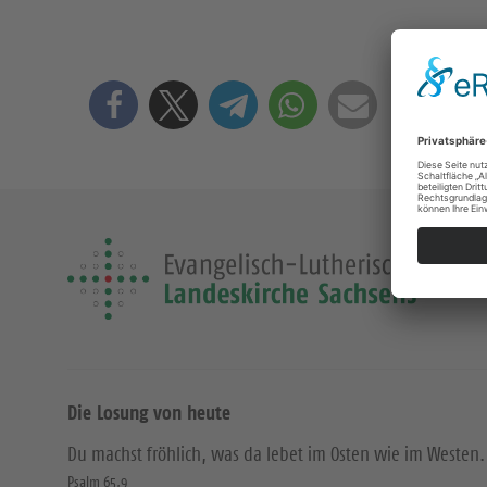
Die Losung von heute
Du machst fröhlich, was da lebet im Osten wie im Westen.
Psalm 65,9