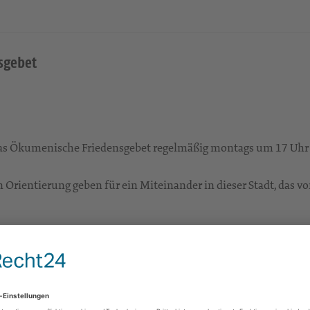
sgebet
 das Ökumenische Friedensgebet regelmäßig montags um 17 Uhr
 Orientierung geben für ein Miteinander in dieser Stadt, das v
Zum