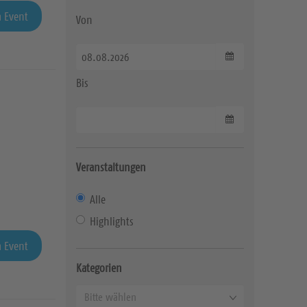
 Event
Von
Datum wählen
Bis
Datum wählen
Veranstaltungen
Alle
Highlights
 Event
Kategorien
K
Bitte wählen