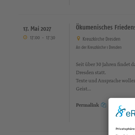
Ökumenisches Frieden
17. Mai 2027
17:00
-
17:30
Kreuzkirche Dresden
An der Kreuzkirche 1 Dresden
Seit über 30 Jahren findet
Dresden statt.
Texte und Ansprache wollen
Geist...
Permalink