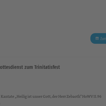
Zum
ttesdienst zum Trinitatisfest
Kantate „Heilig ist unser Gott, der Herr Zebaoth“ HoWV II.96
n