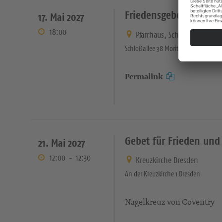
Friedensgebet
17. Mai 2027
18:00
Pfarrhaus, Schlossallee 38, 
Schloßallee 38 Moritzburg
Permalink
Gebet für Frieden un
21. Mai 2027
12:00
-
12:30
Kreuzkirche Dresden
An der Kreuzkirche 1 Dresden
Nagelkreuz von Coventry