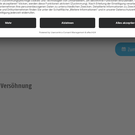
Moritzburg
Zum
d Versöhnung