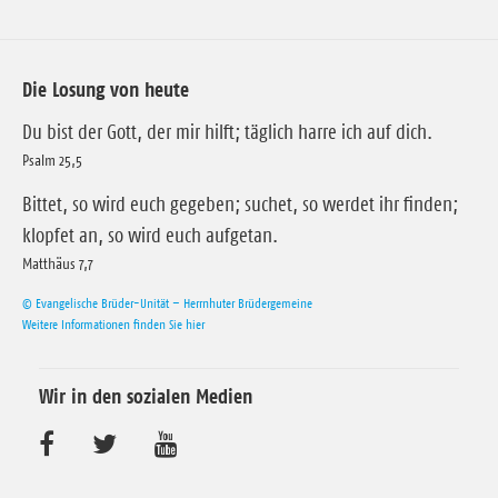
Die Losung von heute
Du bist der Gott, der mir hilft; täglich harre ich auf dich.
Psalm 25,5
Bittet, so wird euch gegeben; suchet, so werdet ihr finden;
klopfet an, so wird euch aufgetan.
Matthäus 7,7
© Evangelische Brüder-Unität – Herrnhuter Brüdergemeine
Weitere Informationen finden Sie hier
Wir in den sozialen Medien
B
B
B
e
e
e