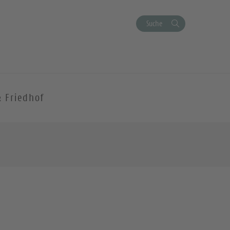
Suche
& Friedhof