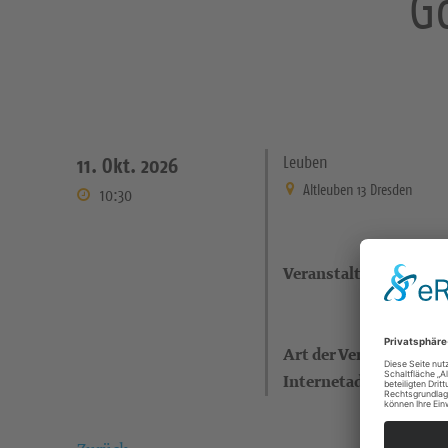
G
Leuben
11. Okt. 2026
Altleuben 13 Dresden
10:30
Veranstaltungsort
Art der Veranstaltung
Internetadresse