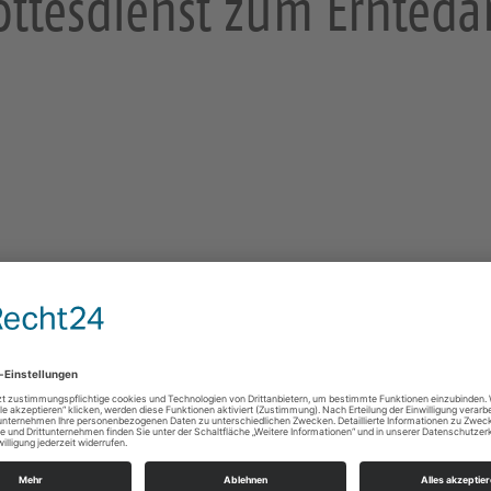
ottesdienst zum Ernteda
Leuben
Altleuben 13
01257 Dresden
Gottesdienste
https://landing.churchdesk.com/de/e/41874104