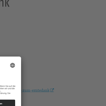
nk
/gottesdienst-zum-erntedank