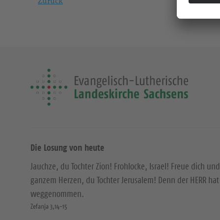
Zurück
Die Losung von heute
Jauchze, du Tochter Zion! Frohlocke, Israel! Freue dich und
ganzem Herzen, du Tochter Jerusalem! Denn der HERR hat 
weggenommen.
Zefanja 3,14-15