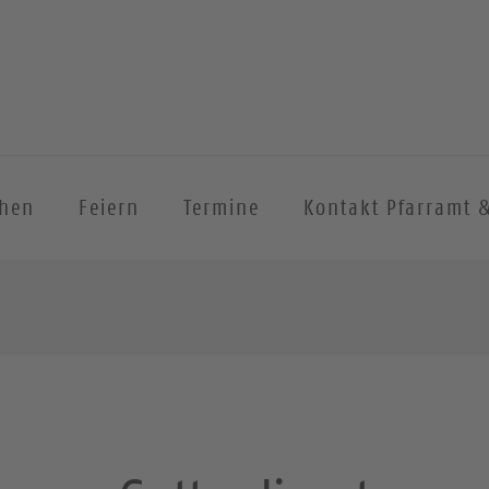
chen
Feiern
Termine
Kontakt Pfarramt 