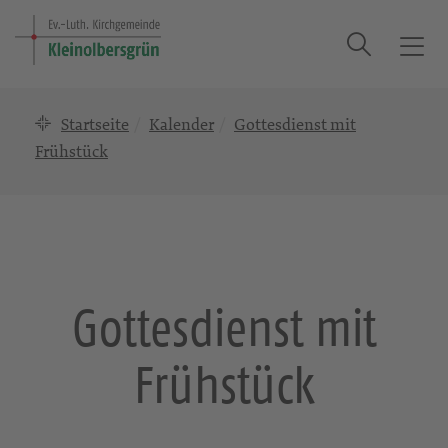
Suche
T
o
g
Startseite
Kalender
Gottesdienst mit
g
l
Frühstück
e
n
a
v
i
g
Gottesdienst mit
a
t
Frühstück
i
o
n