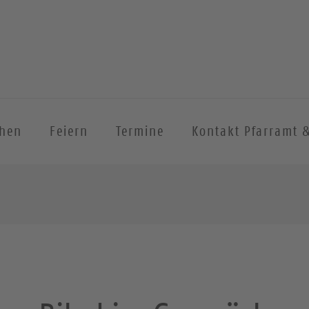
chen
Feiern
Termine
Kontakt Pfarramt 