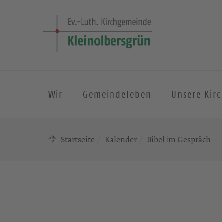
Wir
Gemeindeleben
Unsere Kir
Startseite
Kalender
Bibel im Gespräch