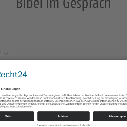
Bibel im Gespräch
 Dresden
Gemeindehaus Strehlen
Elsa-Brändström-Straße 1
01219 Dresden
e Infos
https://landing.churchdesk.com/de/e/41714451/