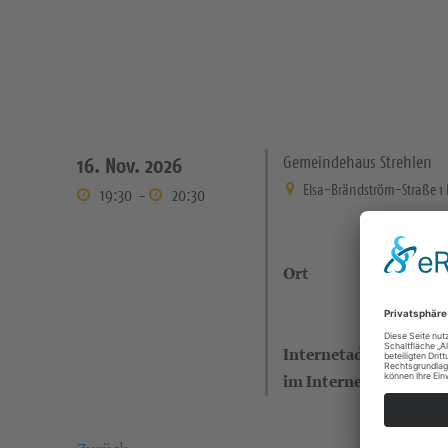
Gemeindehaus Strehlen
16. Nov. 2026
Elsa-Brändström-Straße 1
19:30
-
20:30
Ort
Internetadresse (eigen
im Internet)