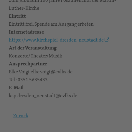
zum Jubiläum 100 Jahre Posaunenchor der Martin-
Luther-Kirche
Eintritt
Eintritt frei, Spende am Ausgang erbeten
Internetadresse
https://www.kirchspiel-dresden-neustadt.de
Art der Veranstaltung
Konzerte/Theater/Musik
Ansprechpartner
Elke Voigt elke.voigt@evlks.de
Tel.:0351 5635433
E-Mail
ksp.dresden_neustadt@evlks.de
Zurück