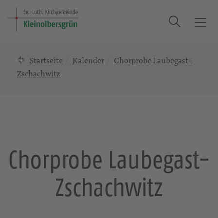
Suche
T
o
g
Startseite
Kalender
Chorprobe Laubegast-
g
l
Zschachwitz
e
n
a
v
i
g
Chorprobe Laubegast-
a
t
Zschachwitz
i
o
n