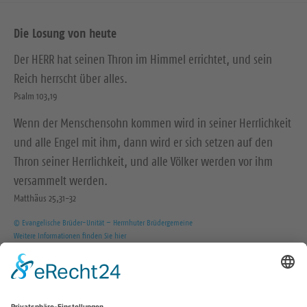
Die Losung von heute
Der HERR hat seinen Thron im Himmel errichtet, und sein
Reich herrscht über alles.
Psalm 103,19
Wenn der Menschensohn kommen wird in seiner Herrlichkeit
und alle Engel mit ihm, dann wird er sich setzen auf den
Thron seiner Herrlichkeit, und alle Völker werden vor ihm
versammelt werden.
Matthäus 25,31-32
© Evangelische Brüder-Unität – Herrnhuter Brüdergemeine
Weitere Informationen finden Sie hier
Wir in den sozialen Medien