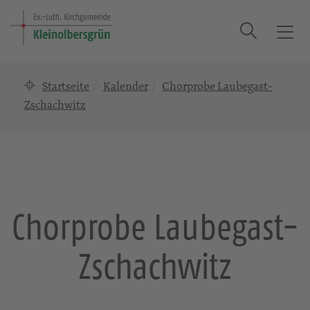
Suche
T
o
g
Startseite
Kalender
Chorprobe Laubegast-
g
l
Zschachwitz
e
n
a
v
i
g
Chorprobe Laubegast-
a
t
Zschachwitz
i
o
n