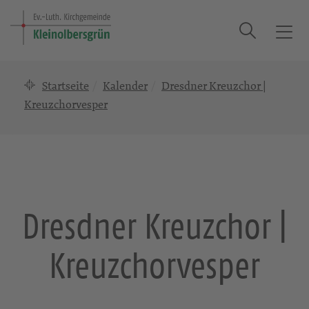
Suche
T
o
g
Startseite
Kalender
Dresdner Kreuzchor |
g
l
Kreuzchorvesper
e
n
a
v
i
g
Dresdner Kreuzchor |
a
t
Kreuzchorvesper
i
o
n