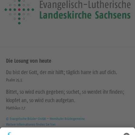
Die Losung von heute
Du bist der Gott, der mir hilft; täglich harre ich auf dich.
Psalm 25,5
Bittet, so wird euch gegeben; suchet, so werdet ihr finden;
klopfet an, so wird euch aufgetan.
Matthäus 7,7
© Evangelische Brüder-Unität – Herrnhuter Brüdergemeine
Weitere Informationen finden Sie hier