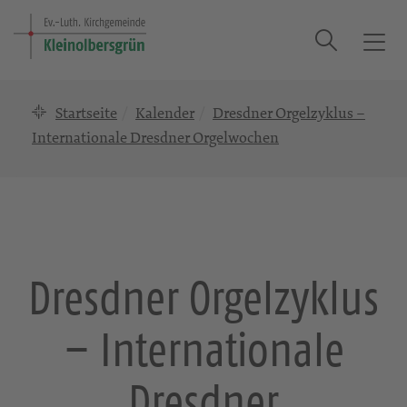
Suche
T
o
g
Startseite
Kalender
Dresdner Orgelzyklus –
g
l
Internationale Dresdner Orgelwochen
e
n
a
v
i
g
Dresdner Orgelzyklus
a
t
– Internationale
i
o
n
Dresdner