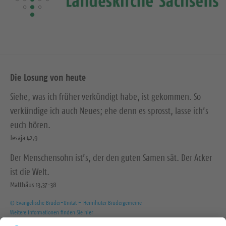
Die Losung von heute
Siehe, was ich früher verkündigt habe, ist gekommen. So
verkündige ich auch Neues; ehe denn es sprosst, lasse ich’s
euch hören.
Jesaja 42,9
Der Menschensohn ist’s, der den guten Samen sät. Der Acker
ist die Welt.
Matthäus 13,37-38
© Evangelische Brüder-Unität – Herrnhuter Brüdergemeine
Weitere Informationen finden Sie hier