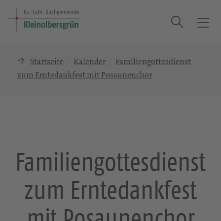
Suche
T
o
g
Startseite
Kalender
Familiengottesdienst
g
l
zum Erntedankfest mit Posaunenchor
e
n
a
v
i
g
Familiengottesdienst
a
t
zum Erntedankfest
i
o
n
mit Posaunenchor