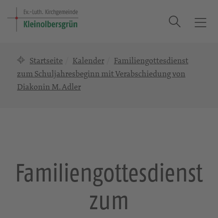
Suche
T
o
g
Startseite
Kalender
Familiengottesdienst
g
l
zum Schuljahresbeginn mit Verabschiedung von
e
Diakonin M. Adler
n
a
v
i
g
a
Familiengottesdienst
t
i
o
zum
n