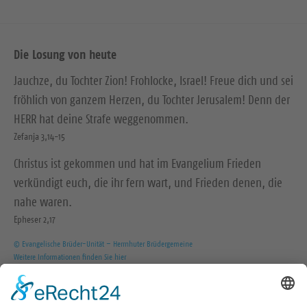
Die Losung von heute
Jauchze, du Tochter Zion! Frohlocke, Israel! Freue dich und sei
fröhlich von ganzem Herzen, du Tochter Jerusalem! Denn der
HERR hat deine Strafe weggenommen.
Zefanja 3,14-15
Christus ist gekommen und hat im Evangelium Frieden
verkündigt euch, die ihr fern wart, und Frieden denen, die
nahe waren.
Epheser 2,17
© Evangelische Brüder-Unität – Herrnhuter Brüdergemeine
Weitere Informationen finden Sie hier
Wir in den sozialen Medien