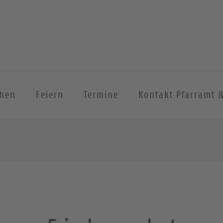
chen
Feiern
Termine
Kontakt Pfarramt 