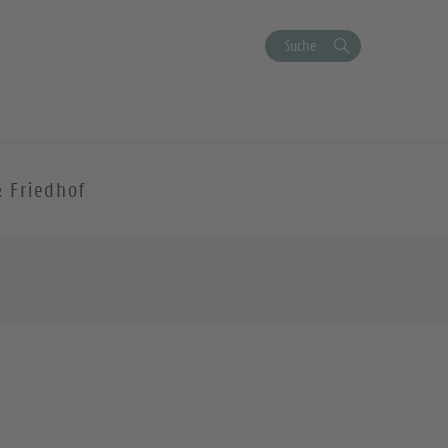
Suche
& Friedhof