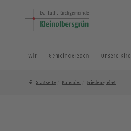
Wir
Gemeindeleben
Unsere Kir
Startseite
Kalender
Friedensgebet