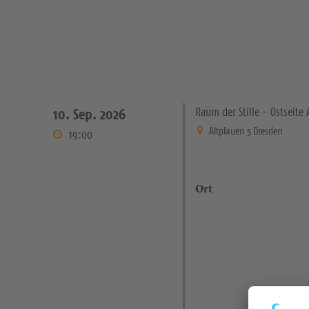
Raum der Stille - Ostseit
10. Sep. 2026
Altplauen 5 Dresden
19:00
Ort