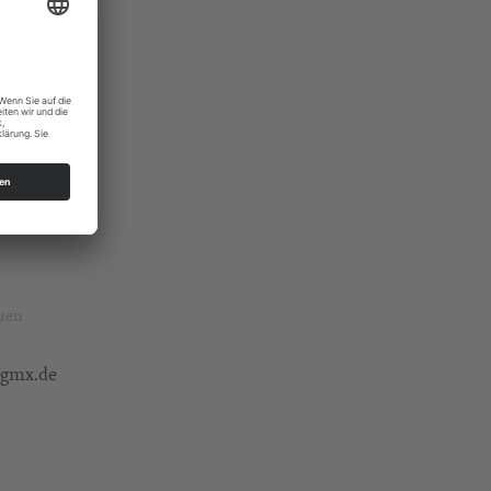
auen
@gmx.de