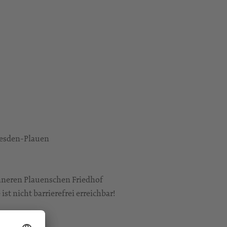
resden-Plauen
Inneren Plauenschen Friedhof
st nicht barrierefrei erreichbar!