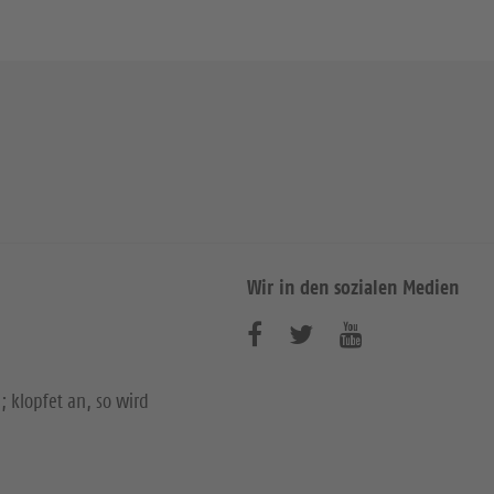
Wir in den sozialen Medien
B
B
B
e
e
e
; klopfet an, so wird
s
s
s
u
u
u