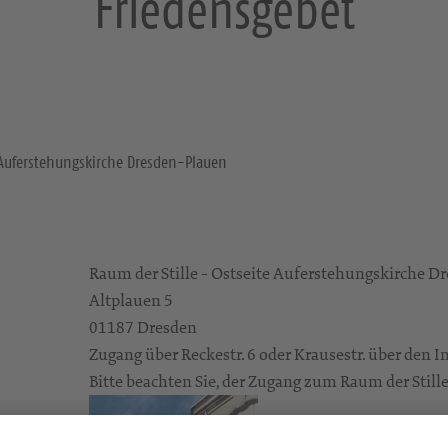
Friedensgebet
e Auferstehungskirche Dresden-Plauen
Raum der Stille - Ostseite Auferstehungskirche D
Altplauen 5
01187 Dresden
Zugang über Reckestr. 6 oder Krausestr. über den 
Bitte beachten Sie, der Zugang zum Raum der Stille i