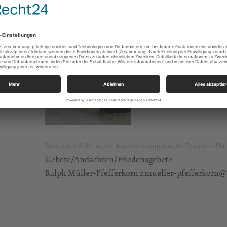
Raum der Stille in der Auferstehungskirche Dresden-Pl
Gebete/Andachten/Friedensgebete
Ralph Müller-Pfefferkorn r.mueller-pfefferkorn