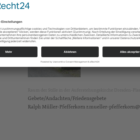
Raum der Stille in der Auferstehungskirche Dresden-Pl
Gebete/Andachten/Friedensgebete
Ralph Müller-Pfefferkorn r.mueller-pfefferkorn