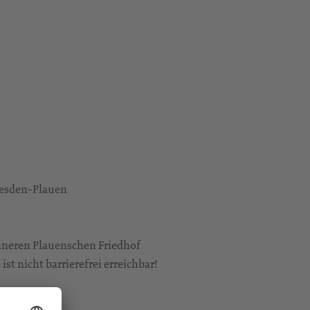
resden-Plauen
Inneren Plauenschen Friedhof
st nicht barrierefrei erreichbar!