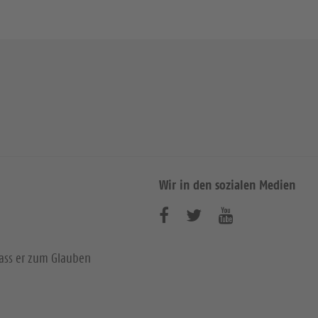
Wir in den sozialen Medien
B
B
B
e
e
e
dass er zum Glauben
s
s
s
u
u
u