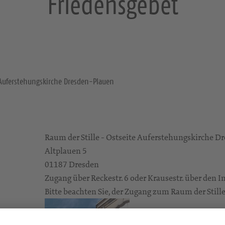
Friedensgebet
e Auferstehungskirche Dresden-Plauen
Raum der Stille - Ostseite Auferstehungskirche D
Altplauen 5
01187 Dresden
Zugang über Reckestr. 6 oder Krausestr. über den 
Bitte beachten Sie, der Zugang zum Raum der Stille i