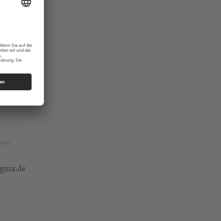
auen
@gmx.de