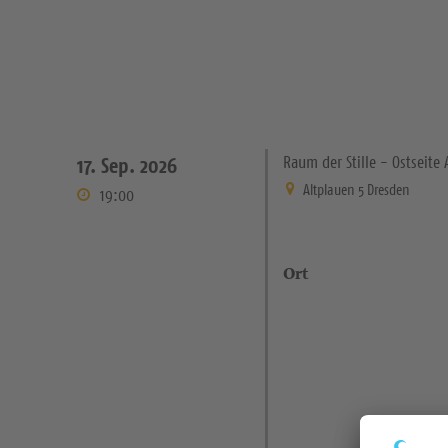
Raum der Stille - Ostseit
17. Sep. 2026
Altplauen 5 Dresden
19:00
Ort