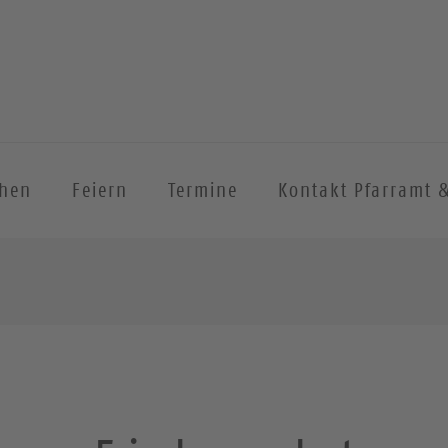
chen
Feiern
Termine
Kontakt Pfarramt 