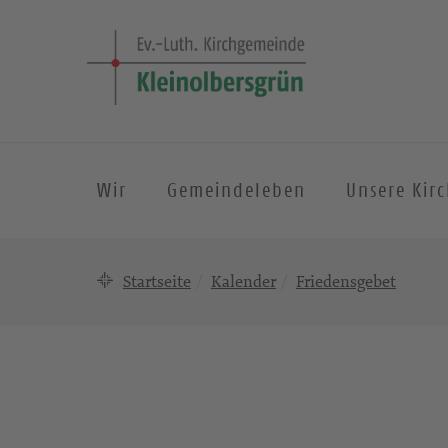
Wir
Gemeindeleben
Unsere Kir
Startseite
Kalender
Friedensgebet