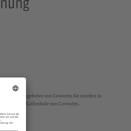
hnung
Versöhnungsgebetes von Coventry. Sie wurden in
 zerstörten Kathedrale von Coventry...