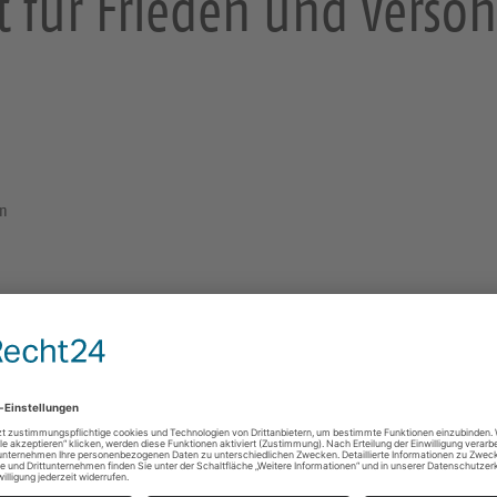
t für Frieden und Versö
en
Nagelkreuz von Coventry
Die Worte „FATHER FORGIVE“ bilden den Kern des 
der Ruine der 1940 durch deutsche Bombenangriffe
Kreuzkirche Dresden
An der Kreuzkirche 1
01067 Dresden