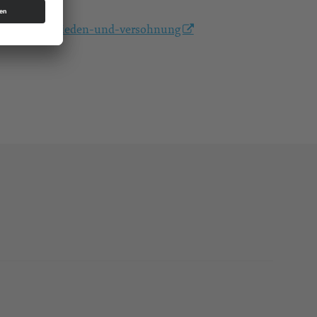
gebet-fur-frieden-und-versohnung