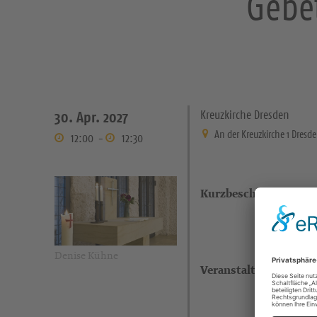
Gebe
Kreuzkirche Dresden
30. Apr. 2027
An der Kreuzkirche 1 Dresd
12:00
-
12:30
Kurzbeschreibung
Denise Kühne
Veranstaltungsort