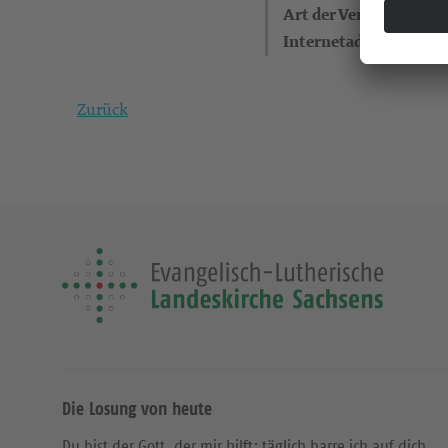
Art der Veranstaltung
Internetadresse
Zurück
Die Losung von heute
Du bist der Gott, der mir hilft; täglich harre ich auf dich.