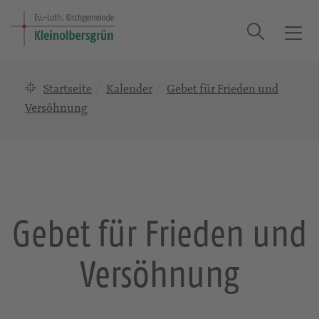
Suche
T
o
g
Startseite
Kalender
Gebet für Frieden und
g
l
Versöhnung
e
n
a
v
i
g
Gebet für Frieden und
a
t
Versöhnung
i
o
n