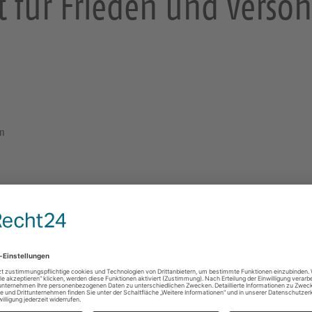
t für Frieden und Versö
en
Nagelkreuz von Coventry
Die Worte „FATHER FORGIVE“ bilden den Kern des 
der Ruine der 1940 durch deutsche Bombenangriffe
Kreuzkirche Dresden
An der Kreuzkirche 1
01067 Dresden