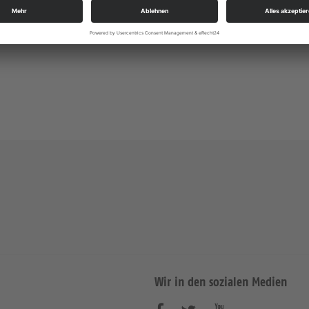
Gottesdienste
https://landing.churchdesk.com/de/e/38532069/
Wir in den sozialen Medien