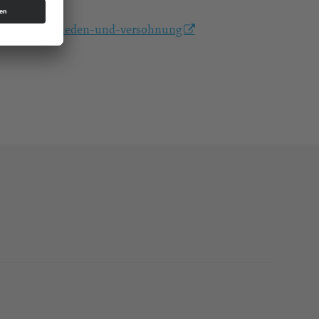
gebet-fur-frieden-und-versohnung