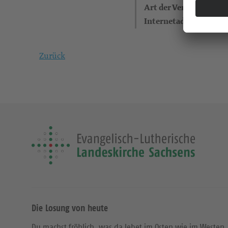
Art der Veranstaltung
Internetadresse
Zurück
Die Losung von heute
Du machst fröhlich, was da lebet im Osten wie im Westen.