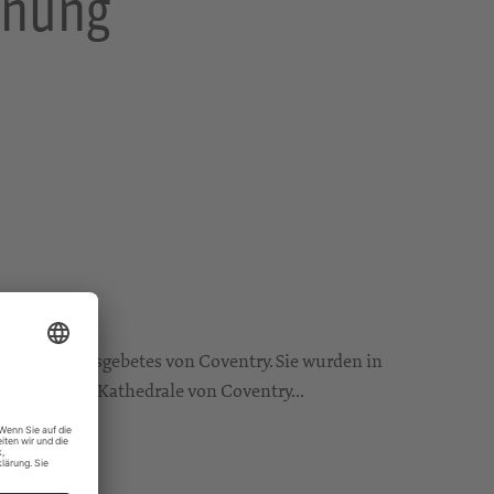
hnung
Versöhnungsgebetes von Coventry. Sie wurden in
 zerstörten Kathedrale von Coventry...