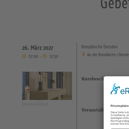
Gebe
Kreuzkirche Dresden
26. März 2027
An der Kreuzkirche 1 Dresd
12:00
-
12:30
Kurzbeschreibung
Denise Kühne
Veranstaltungsort