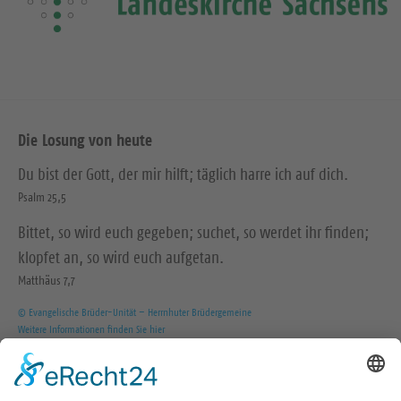
Die Losung von heute
Du bist der Gott, der mir hilft; täglich harre ich auf dich.
Psalm 25,5
Bittet, so wird euch gegeben; suchet, so werdet ihr finden;
klopfet an, so wird euch aufgetan.
Matthäus 7,7
© Evangelische Brüder-Unität – Herrnhuter Brüdergemeine
Weitere Informationen finden Sie hier
Wir in den sozialen Medien