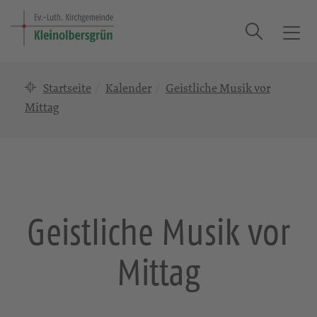
Suche
T
o
g
Startseite
Kalender
Geistliche Musik vor
g
l
Mittag
e
n
a
v
i
g
Geistliche Musik vor
a
t
Mittag
i
o
n