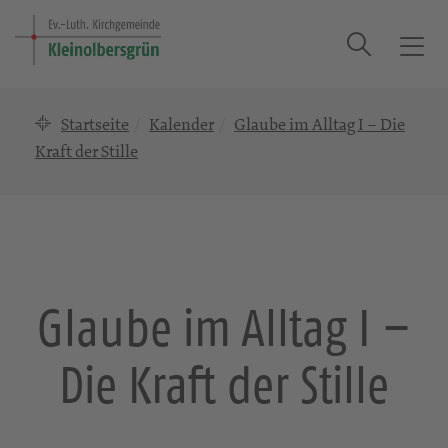
Suche
T
o
g
Startseite
Kalender
Glaube im Alltag I – Die
g
l
Kraft der Stille
e
n
a
v
i
g
Glaube im Alltag I –
a
t
Die Kraft der Stille
i
o
n