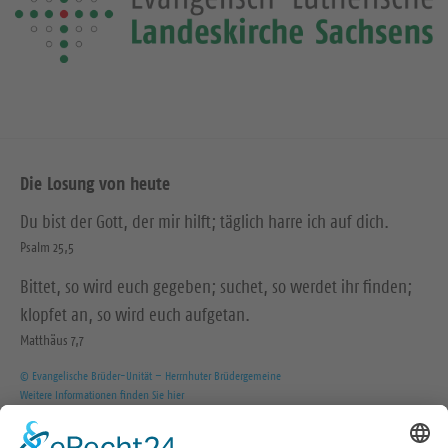
Die Losung von heute
Du bist der Gott, der mir hilft; täglich harre ich auf dich.
Psalm 25,5
Bittet, so wird euch gegeben; suchet, so werdet ihr finden;
klopfet an, so wird euch aufgetan.
Matthäus 7,7
© Evangelische Brüder-Unität – Herrnhuter Brüdergemeine
Weitere Informationen finden Sie hier