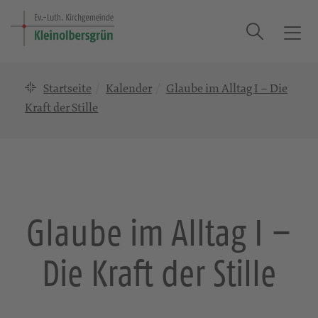
Suche
T
o
g
Startseite
Kalender
Glaube im Alltag I – Die
g
l
Kraft der Stille
e
n
a
v
i
g
Glaube im Alltag I –
a
t
Die Kraft der Stille
i
o
n