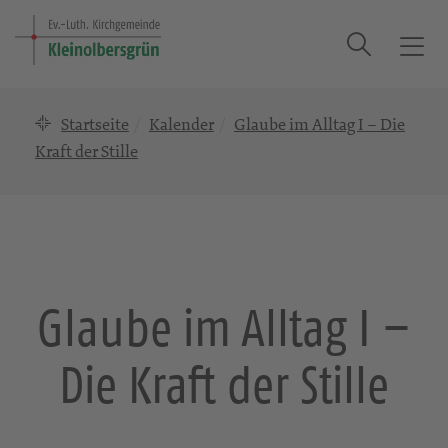
Suche
T
o
g
Startseite
Kalender
Glaube im Alltag I – Die
g
l
Kraft der Stille
e
n
a
v
i
g
Glaube im Alltag I –
a
t
Die Kraft der Stille
i
o
n