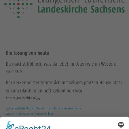
Die Losung von heute
Du machst fröhlich, was da lebet im Osten wie im Westen.
Psalm 65,9
Der Kerkermeister freute sich mit seinem ganzen Hause, dass
er zum Glauben an Gott gekommen war.
Apostelgeschichte 16,34
© Evangelische Brüder-Unität – Herrnhuter Brüdergemeine
Weitere Informationen finden Sie hier