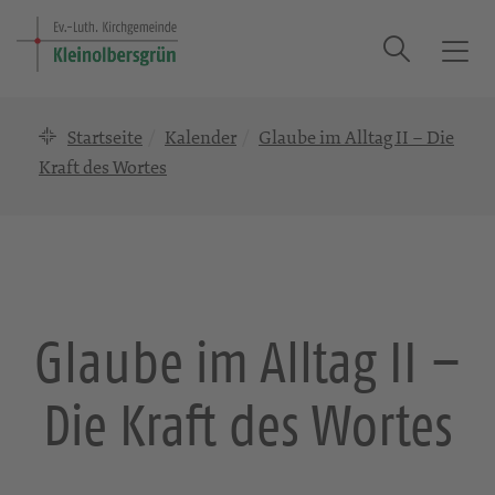
Suche
T
o
g
Startseite
Kalender
Glaube im Alltag II – Die
g
l
Kraft des Wortes
e
n
a
v
i
g
Glaube im Alltag II –
a
t
Die Kraft des Wortes
i
o
n