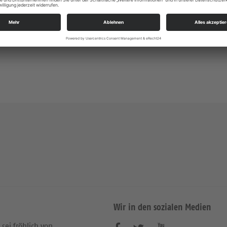
e Infos
https://landing.churchdesk.com/de/e/46000039/g
Wir in den sozialen Medien
 sei fröhlich von