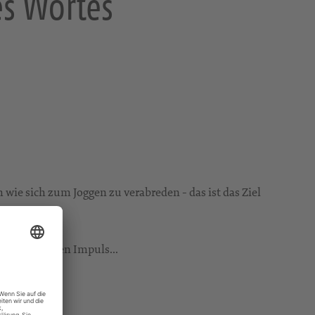
es Wortes
 wie sich zum Joggen zu verabreden - das ist das Ziel
h einem kurzen Impuls...