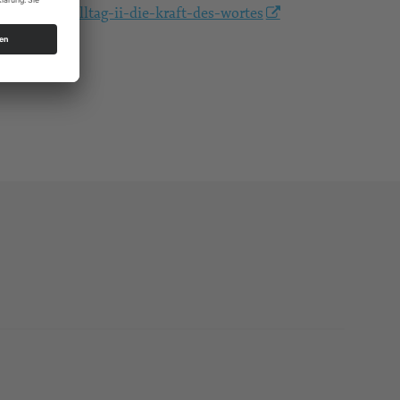
laube-im-alltag-ii-die-kraft-des-wortes