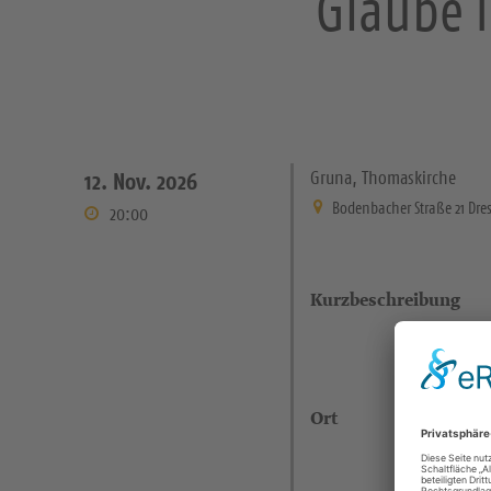
Glaube i
Gruna, Thomaskirche
12. Nov. 2026
Bodenbacher Straße 21 Dre
20:00
Kurzbeschreibung
Ort