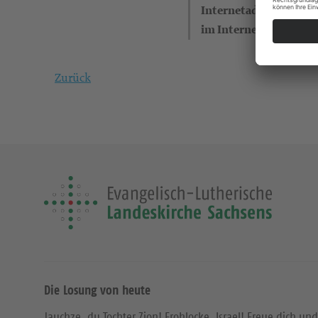
Internetadresse (eigen
im Internet)
Zurück
Die Losung von heute
Jauchze, du Tochter Zion! Frohlocke, Israel! Freue dich und