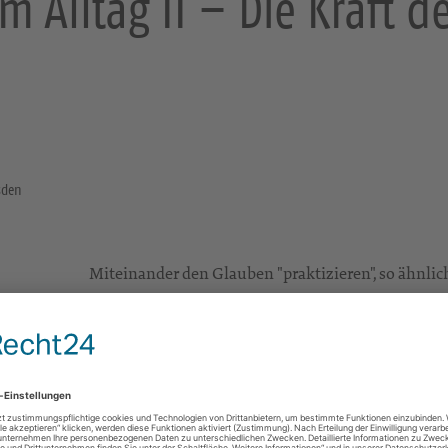
m Alltag II – Die Kraft d
sden
Miteinander den Glauben "praktizieren", so ähnlich
von "Glaube im Alltag".
Im ersten Teil "Kraft der Stille" schweigen wir nac
Gruna, Thomaskirche
Bodenbacher Straße 21
01277 Dresden