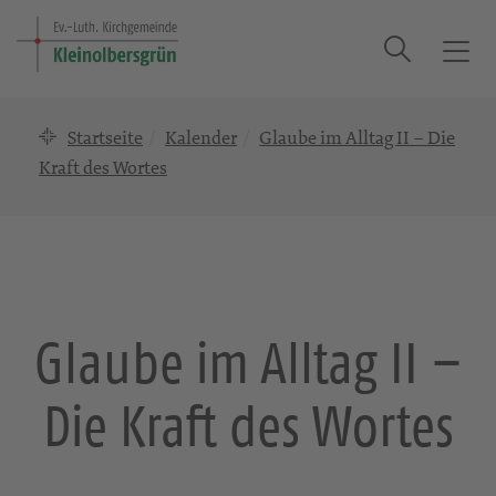
Suche
T
o
g
Startseite
Kalender
Glaube im Alltag II – Die
g
l
Kraft des Wortes
e
n
a
v
i
g
Glaube im Alltag II –
a
t
Die Kraft des Wortes
i
o
n