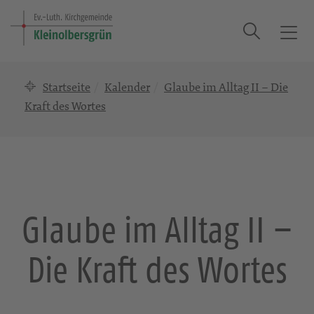
Suche
T
o
g
Startseite
Kalender
Glaube im Alltag II – Die
g
l
Kraft des Wortes
e
n
a
v
i
g
Glaube im Alltag II –
a
t
Die Kraft des Wortes
i
o
n