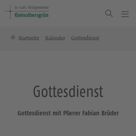
Suche
T
o
g
Startseite
Kalender
Gottesdienst
g
l
e
n
a
v
i
Gottesdienst
g
a
t
i
Gottesdienst mit Pfarrer Fabian Brüder
o
n