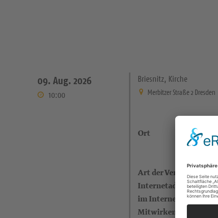
Briesnitz, Kirche
09. Aug. 2026
Merbitzer Straße 2 Dresden
10:00
Ort
Art der Veranstaltung
Internetadresse (eigen
im Internet)
Mitwirkende