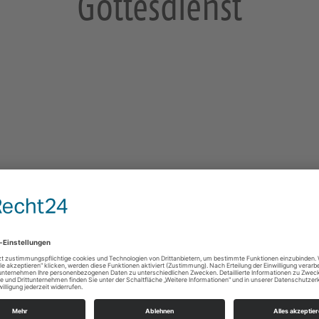
Gottesdienst
Briesnitz, Kirche
Merbitzer Straße 2
01157 Dresden
Gottesdienste
e Infos
https://landing.churchdesk.com/de/e/40296936/
Pfrn. Eymann