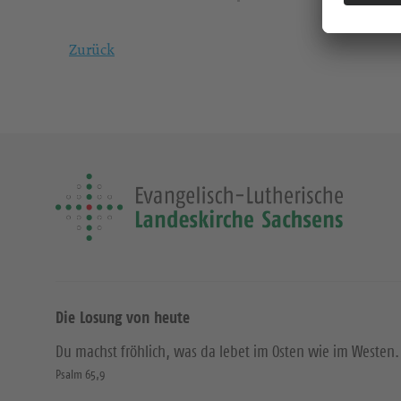
Zurück
Die Losung von heute
Du machst fröhlich, was da lebet im Osten wie im Westen.
Psalm 65,9