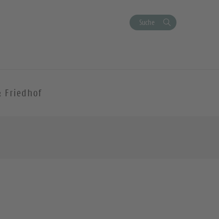
Suche
& Friedhof