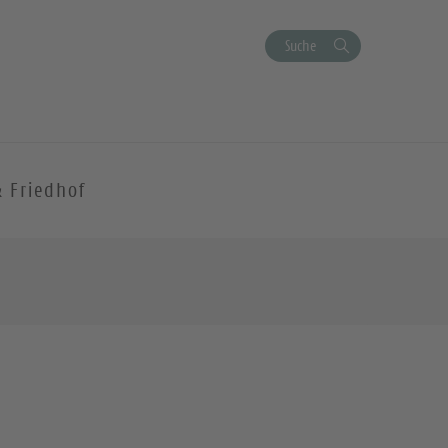
Suche
& Friedhof