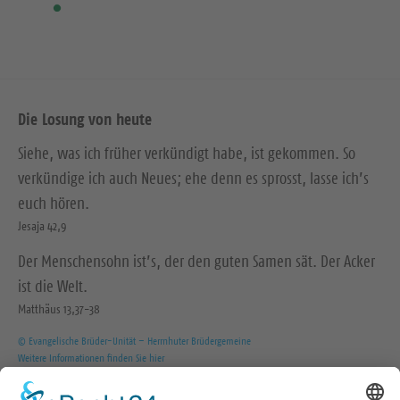
Die Losung von heute
Siehe, was ich früher verkündigt habe, ist gekommen. So
verkündige ich auch Neues; ehe denn es sprosst, lasse ich’s
euch hören.
Jesaja 42,9
Der Menschensohn ist’s, der den guten Samen sät. Der Acker
ist die Welt.
Matthäus 13,37-38
© Evangelische Brüder-Unität – Herrnhuter Brüdergemeine
Weitere Informationen finden Sie hier