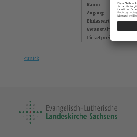
Raum
Zugang
Einlassart
Veranstaltungsreihe
Ticketpreise
Zurück