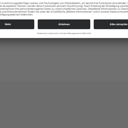
Hauptraum
Zugang über Eingang D
Eintritt frei