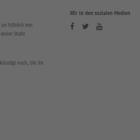
Wir in den sozialen Medien
 sei fröhlich von
B
B
B
deine Strafe
e
e
e
s
s
s
u
u
u
kündigt euch, die ihr
c
c
c
h
h
h
e
e
e
n
n
n
S
S
S
i
i
i