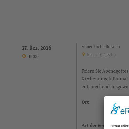
Frauenkirche Dresden
27. Dez. 2026
Neumarkt Dresden
18:00
Feiern Sie Abendgottes
Kirchenmusik. Einmal m
entsprechend ausgewies
Ort
Art der Veranstaltung