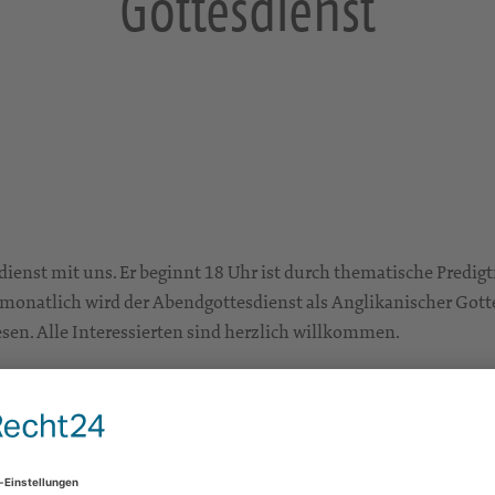
Gottesdienst
dienst mit uns. Er beginnt 18 Uhr ist durch thematische Predigt
onatlich wird der Abendgottesdienst als Anglikanischer Gottesd
en. Alle Interessierten sind herzlich willkommen.
Frauenkirche Dresden
Neumarkt
01067 Dresden
Gottesdienste