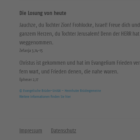
Die Losung von heute
Jauchze, du Tochter Zion! Frohlocke, Israel! Freue dich und
ganzem Herzen, du Tochter Jerusalem! Denn der HERR hat 
weggenommen.
Zefanja 3,14-15
Christus ist gekommen und hat im Evangelium Frieden ver
fern wart, und Frieden denen, die nahe waren.
Epheser 2,17
© Evangelische Brüder-Unität – Herrnhuter Brüdergemeine
Weitere Informationen finden Sie hier
Impressum
Datenschutz