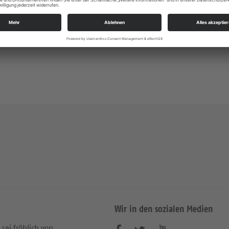
Pfrn. Maren Lüdeking
Wir in den sozialen Medien
 sei fröhlich von