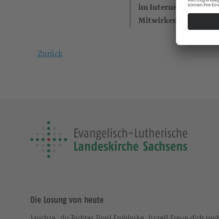
im Internet)
Mitwirkende
Zurück
Die Losung von heute
Jauchze, du Tochter Zion! Frohlocke, Israel! Freue dich und