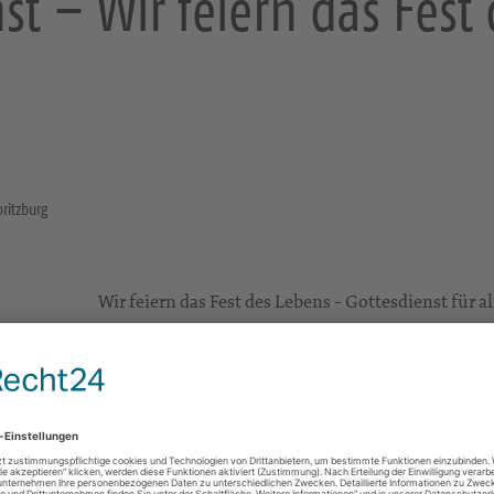
st – Wir feiern das Fest
ritzburg
Wir feiern das Fest des Lebens - Gottesdienst für 
Glaubens
Kirche Reichenberg
August-Bebel-Straße 67
01468 Moritzburg
Gottesdienste
e Infos
https://landing.churchdesk.com/de/e/44214866/g