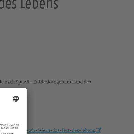
 des Lebens
alle nach Spur 8 - Entdeckungen im Land des
ottesdienst-wir-feiern-das-fest-des-lebens