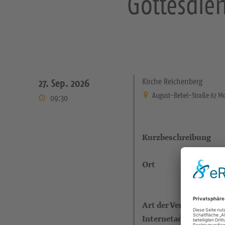
Gottesdien
Kirche Reichenberg
27. Sep. 2026
August-Bebel-Straße 67 Mo
09:30
Kurzbeschreibung
Ort
Art der Veranstaltung
Internetadresse (eigen