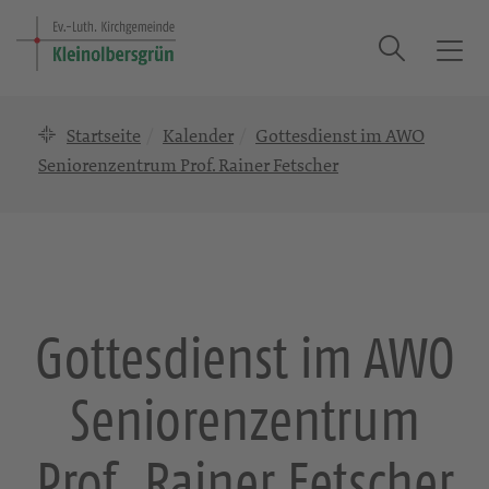
Suche
T
o
g
Startseite
Kalender
Gottesdienst im AWO
g
l
Seniorenzentrum Prof. Rainer Fetscher
e
n
a
v
i
g
Gottesdienst im AWO
a
t
Seniorenzentrum
i
o
n
Prof. Rainer Fetscher