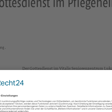
ottesdienst im Pflegehe
ung .
Der Gottesdienst im Vitalis Seniorenzentrum Lukas,
im Monat um 10 Uhr statt - Herzliche Einladung!
Sonstige Räume und Orte
Ort: siehe Terminbeschreibung
. .
Gottesdienste