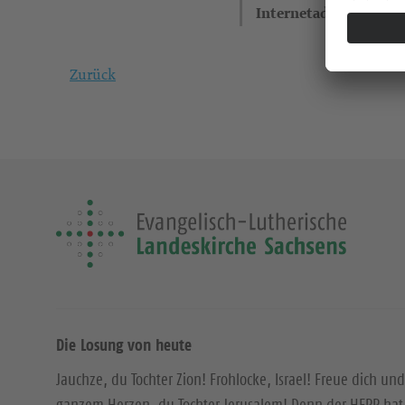
Internetadresse
Zurück
Die Losung von heute
Jauchze, du Tochter Zion! Frohlocke, Israel! Freue dich und