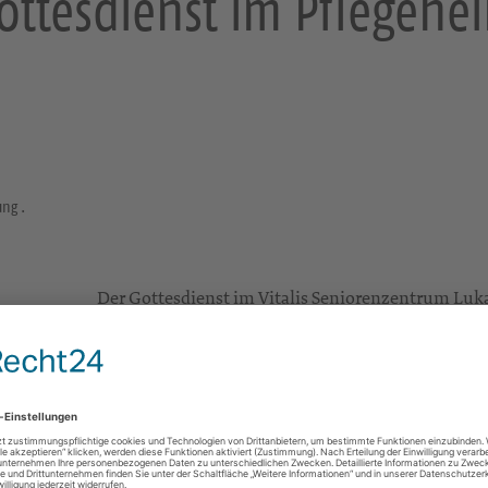
ottesdienst im Pflegehe
ung .
Der Gottesdienst im Vitalis Seniorenzentrum Lukas,
im Monat um 10 Uhr statt - Herzliche Einladung!
Sonstige Räume und Orte
Ort: siehe Terminbeschreibung
. .
Gottesdienste