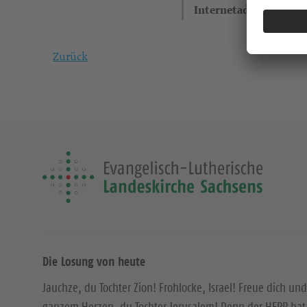
Internetadresse
Zurück
Die Losung von heute
Jauchze, du Tochter Zion! Frohlocke, Israel! Freue dich und